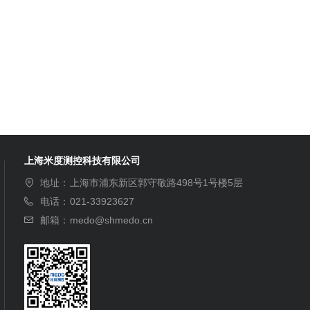
上海米度测控科技有限公司
地址：
上海市浦东新区郭守敬路498号1号楼5层
电话：
021-33923627
邮箱：
medo@shmedo.cn