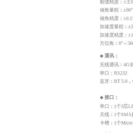
裂缝精度：≤土0.0
倾角量程：±90°
倾角精度：±0.1
加速度量程：±2g
加速度精度：±1
方位角：0°～36
◆
通讯：
无线通讯：4G全
串口：RS232
蓝牙：BT 5.
◆
接口：
串口：1个3芯L
天线：1个SMA
卡槽：1个Micro