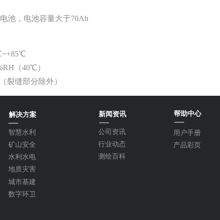
电池，电池容量大于70Ah
~+85℃
%RH（40℃）
8（裂缝部分除外）
帮助中心
新闻资讯
解决方案
公司资讯
智慧水利
用户手册
行业动态
矿山安全
产品彩页
测绘百科
水利水电
地质灾害
城市基建
数字环卫