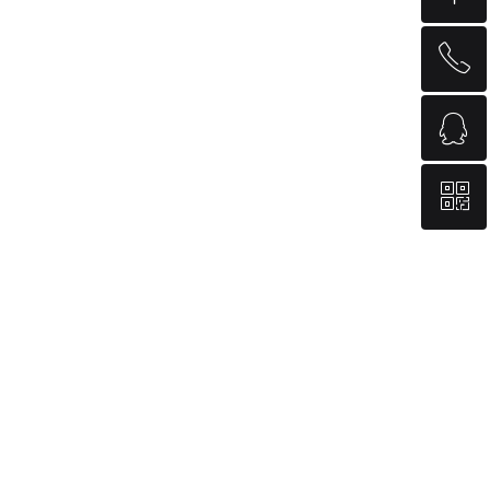
ꂅ
回到顶部
ꁗ
400-886-5522
ꀥ
QQ客服
微信二维码