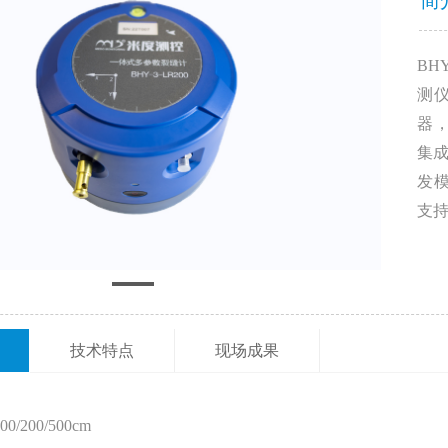
简
BH
测
器
集
发
支
技术特点
现场成果
200/500cm