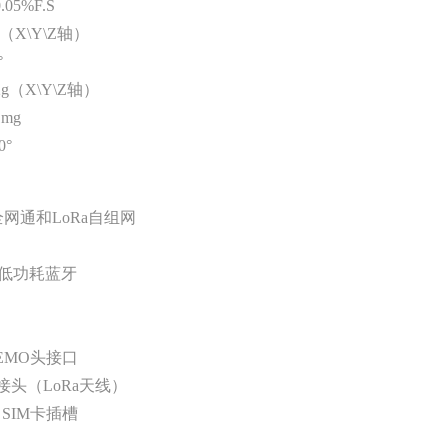
5%F.S
（X\Y\Z轴）
°
（X\Y\Z轴）
mg
0°
网通和LoRa自组网
0，低功耗蓝牙
EMO头接口
接头（LoRa天线）
 SIM卡插槽