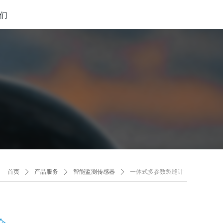
们
首页
ꄲ
产品服务
ꄲ
智能监测传感器
ꄲ
一体式多参数裂缝计