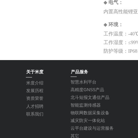
◆
电气：
内置高性能锂亚
◆
环境：
工作温度：-40℃
工作湿度：≤99
防护等级：IP6
关于米度
产品服务
智慧水利平台
米度介绍
高精度GNSS产品
发展历程
北斗短报文通信产品
资质荣誉
智能监测传感器
人才招聘
物联网数据采集设备
联系我们
减灾防灾一体化站
云平台建设与运营服务
其它