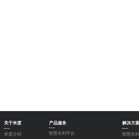
关于米度
产品服务
解决方
智慧水利平台
米度介绍
智慧水