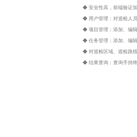
◆
安全性高，前端验证
◆
用户管理：对巡检人
◆
项目管理：添加、编
◆
任务管理：添加、编辑
◆
对巡检区域、巡检路
◆
结果查询：查询手持终